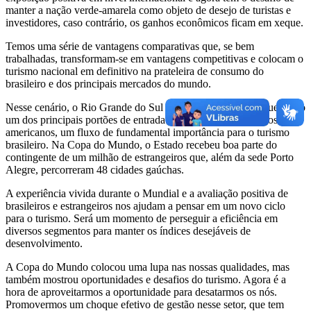
manter a nação verde-amarela como objeto de desejo de turistas e
investidores, caso contrário, os ganhos econômicos ficam em xeque.
Temos uma série de vantagens comparativas que, se bem
trabalhadas, transformam-se em vantagens competitivas e colocam o
turismo nacional em definitivo na prateleira de consumo do
brasileiro e dos principais mercados do mundo.
Nesse cenário, o Rio Grande do Sul assume papel de destaque como
um dos principais portões de entrada para turistas dos vizinhos sul-
americanos, um fluxo de fundamental importância para o turismo
brasileiro. Na Copa do Mundo, o Estado recebeu boa parte do
contingente de um milhão de estrangeiros que, além da sede Porto
Alegre, percorreram 48 cidades gaúchas.
A experiência vivida durante o Mundial e a avaliação positiva de
brasileiros e estrangeiros nos ajudam a pensar em um novo ciclo
para o turismo. Será um momento de perseguir a eficiência em
diversos segmentos para manter os índices desejáveis de
desenvolvimento.
A Copa do Mundo colocou uma lupa nas nossas qualidades, mas
também mostrou oportunidades e desafios do turismo. Agora é a
hora de aproveitarmos a oportunidade para desatarmos os nós.
Promovermos um choque efetivo de gestão nesse setor, que tem