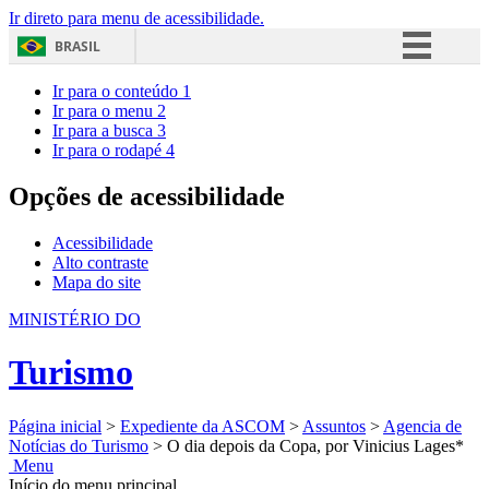
Ir direto para menu de acessibilidade.
BRASIL
Simplifique!
Ir para o conteúdo
1
Ir para o menu
2
Comunica BR
Ir para a busca
3
Ir para o rodapé
4
Participe
Acesso à informação
Opções de acessibilidade
Legislação
Acessibilidade
Canais
Alto contraste
Mapa do site
MINISTÉRIO DO
Turismo
Página inicial
>
Expediente da ASCOM
>
Assuntos
>
Agencia de
Notícias do Turismo
>
O dia depois da Copa, por Vinicius Lages*
Menu
Início do menu principal