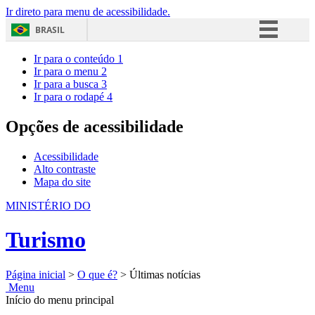
Ir direto para menu de acessibilidade.
BRASIL
Simplifique!
Ir para o conteúdo
1
Ir para o menu
2
Comunica BR
Ir para a busca
3
Ir para o rodapé
4
Participe
Acesso à informação
Opções de acessibilidade
Legislação
Acessibilidade
Canais
Alto contraste
Mapa do site
MINISTÉRIO DO
Turismo
Página inicial
>
O que é?
>
Últimas notícias
Menu
Início do menu principal