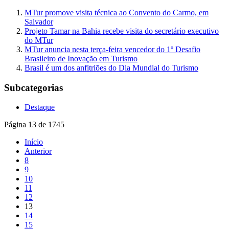
MTur promove visita técnica ao Convento do Carmo, em
Salvador
Projeto Tamar na Bahia recebe visita do secretário executivo
do MTur
MTur anuncia nesta terça-feira vencedor do 1º Desafio
Brasileiro de Inovação em Turismo
Brasil é um dos anfitriões do Dia Mundial do Turismo
Subcategorias
Destaque
Página 13 de 1745
Início
Anterior
8
9
10
11
12
13
14
15