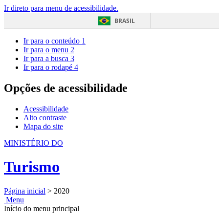
Ir direto para menu de acessibilidade.
BRASIL
Ir para o conteúdo
1
Ir para o menu
2
Ir para a busca
3
Ir para o rodapé
4
Opções de acessibilidade
Acessibilidade
Alto contraste
Mapa do site
MINISTÉRIO DO
Turismo
Página inicial
>
2020
Menu
Início do menu principal