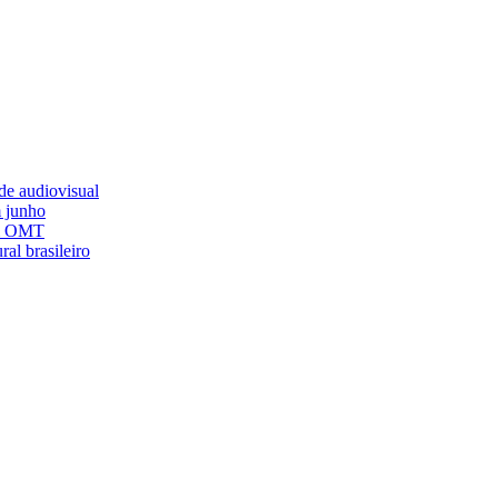
ade audiovisual
m junho
om OMT
al brasileiro