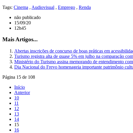
Tags:
Cinema
,
Audiovisual
,
Emprego
,
Renda
não publicado
15/09/20
12h45
Mais Artigos...
Abertas inscrições de concurso de boas práticas em acessibilid
Turismo registra alta de quase 5% em julho na comparação co
Ministério do Turismo assina memorando de entendimento c
Dia Nacional do Frevo homenageia importante patrimônio cultur
Página 15 de 108
Início
Anterior
10
11
12
13
14
15
16