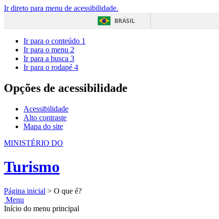
Ir direto para menu de acessibilidade.
BRASIL
Ir para o conteúdo
1
Ir para o menu
2
Ir para a busca
3
Ir para o rodapé
4
Opções de acessibilidade
Acessibilidade
Alto contraste
Mapa do site
MINISTÉRIO DO
Turismo
Página inicial
>
O que é?
Menu
Início do menu principal