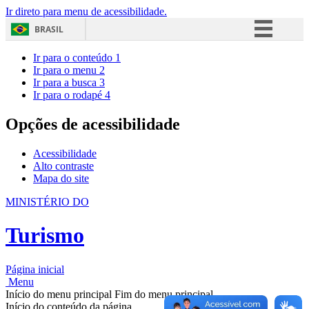
Ir direto para menu de acessibilidade.
BRASIL
Simplifique!
Ir para o conteúdo
1
Ir para o menu
2
Comunica BR
Ir para a busca
3
Ir para o rodapé
4
Participe
Acesso à informação
Opções de acessibilidade
Legislação
Acessibilidade
Canais
Alto contraste
Mapa do site
MINISTÉRIO DO
Turismo
Página inicial
Menu
Início do menu principal
Fim do menu principal
Início do conteúdo da página