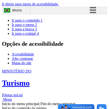
Ir direto para menu de acessibilidade.
BRASIL
Simplifique!
Ir para o conteúdo
1
Ir para o menu
2
Comunica BR
Ir para a busca
3
Ir para o rodapé
4
Participe
Acesso à informação
Opções de acessibilidade
Legislação
Acessibilidade
Canais
Alto contraste
Mapa do site
MINISTÉRIO DO
Turismo
Página inicial
Menu
Início do menu principal
Fim do menu principal
Início do conteúdo da página