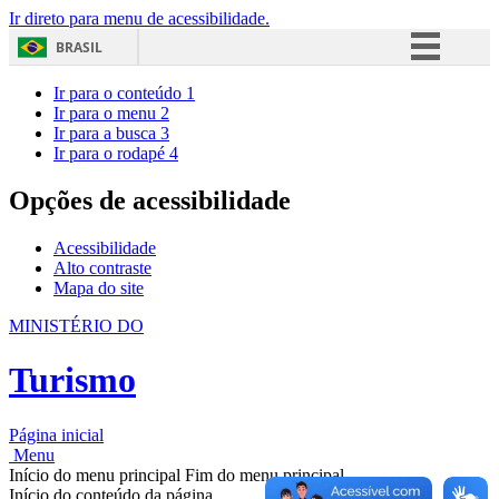
Ir direto para menu de acessibilidade.
BRASIL
Simplifique!
Ir para o conteúdo
1
Ir para o menu
2
Comunica BR
Ir para a busca
3
Ir para o rodapé
4
Participe
Acesso à informação
Opções de acessibilidade
Legislação
Acessibilidade
Canais
Alto contraste
Mapa do site
MINISTÉRIO DO
Turismo
Página inicial
Menu
Início do menu principal
Fim do menu principal
Início do conteúdo da página